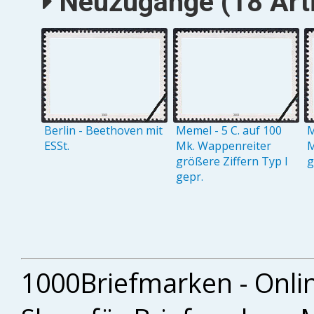
Neuzugänge (18 Arti
Berlin - Beethoven mit
Memel - 5 C. auf 100
M
ESSt.
Mk. Wappenreiter
M
größere Ziffern Typ I
g
gepr.
1000Briefmarken - Onli