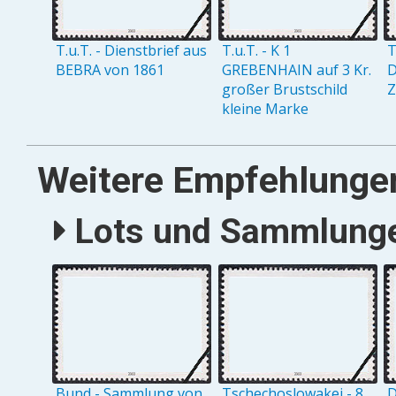
T.u.T. - Dienstbrief aus
T.u.T. - K 1
T
BEBRA von 1861
GREBENHAIN auf 3 Kr.
D
großer Brustschild
Z
kleine Marke
Weitere Empfehlunge
Lots und Sammlungen
Bund - Sammlung von
Tschechoslowakei - 8
D