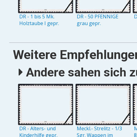
DR - 1 bis 5 Mk.
DR - 50 PFENNIGE
D
Holztaube I gepr.
grau gepr.
Weitere Empfehlunge
Andere sahen sich zu
DR - Alters- und
Meckl.- Strelitz - 1/3
M
Kinderhilfe gepr.
Sgr. Wappen im
8