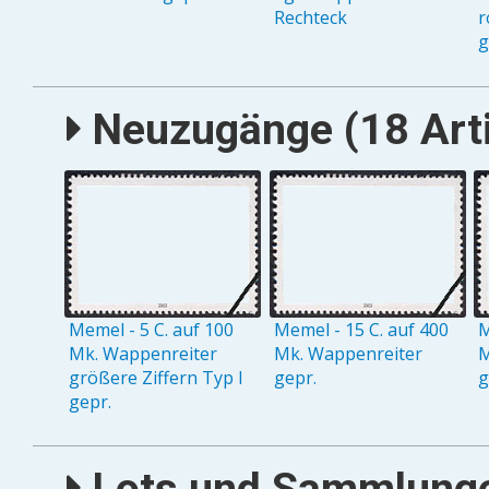
Rechteck
r
g
Neuzugänge (18 Arti
Memel - 5 C. auf 100
Memel - 15 C. auf 400
M
Mk. Wappenreiter
Mk. Wappenreiter
M
größere Ziffern Typ I
gepr.
g
gepr.
Lots und Sammlungen