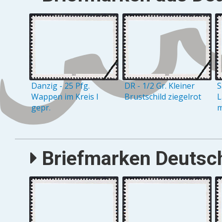
Danzig - 25 Pfg.
DR - 1/2 Gr. Kleiner
S
Wappen im Kreis I
Brustschild ziegelrot
L
gepr.
m
Briefmarken Deutsch