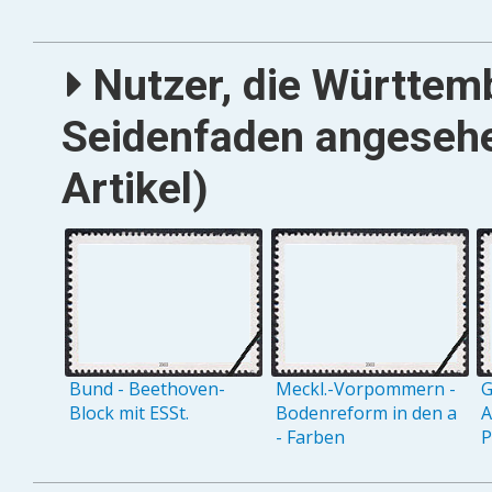
Nutzer, die Württemb
Seidenfaden angesehe
Artikel)
Bund - Beethoven-
Meckl.-Vorpommern -
G
Block mit ESSt.
Bodenreform in den a
A
- Farben
P