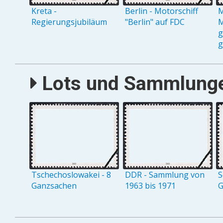
Kreta -
Berlin - Motorschiff
M
Regierungsjubiläum
"Berlin" auf FDC
M
g
g
Lots und Sammlungen
Tschechoslowakei - 8
DDR - Sammlung von
S
Ganzsachen
1963 bis 1971
G