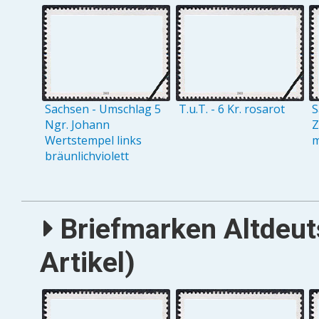
Sachsen - Umschlag 5
T.u.T. - 6 Kr. rosarot
S
Ngr. Johann
Z
Wertstempel links
m
bräunlichviolett
Briefmarken Altdeut
Artikel)