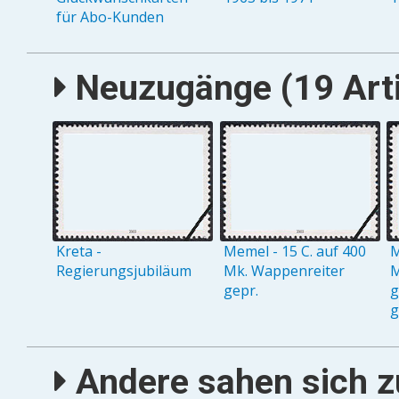
für Abo-Kunden
Neuzugänge (19 Arti
Kreta -
Memel - 15 C. auf 400
M
Regierungsjubiläum
Mk. Wappenreiter
M
gepr.
g
g
Andere sahen sich zu