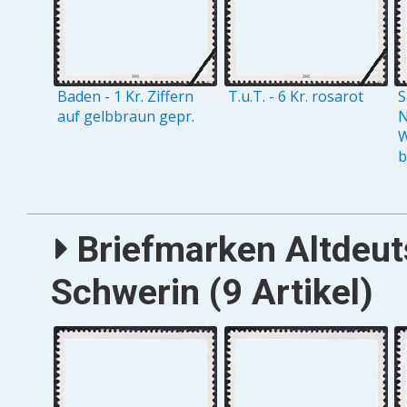
Baden - 1 Kr. Ziffern
T.u.T. - 6 Kr. rosarot
S
auf gelbbraun gepr.
N
W
b
Briefmarken Altdeut
Schwerin (9 Artikel)