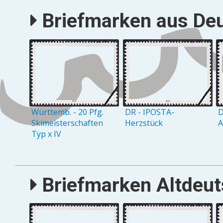
Briefmarken aus Deu
Württemb. - 20 Pfg.
DR - IPOSTA-
D
Skimeisterschaften
Herzstück
A
Typ x IV
Briefmarken Altdeuts