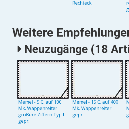
Rechteck
r
g
Weitere Empfehlunge
Neuzugänge (18 Arti
Memel - 5 C. auf 100
Memel - 15 C. auf 400
M
Mk. Wappenreiter
Mk. Wappenreiter
M
größere Ziffern Typ I
gepr.
g
gepr.