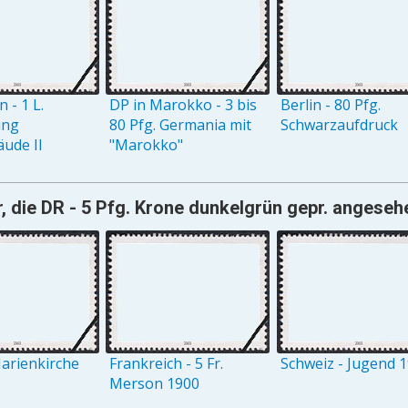
 - 1 L.
DP in Marokko - 3 bis
Berlin - 80 Pfg.
ung
80 Pfg. Germania mit
Schwarzaufdruck
ude II
"Marokko"
, die DR - 5 Pfg. Krone dunkelgrün gepr. angeseh
arienkirche
Frankreich - 5 Fr.
Schweiz - Jugend 
Merson 1900