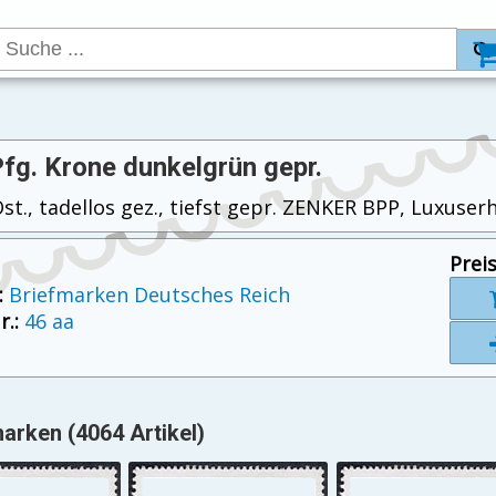
Pfg. Krone dunkelgrün gepr.
st., tadellos gez., tiefst gepr. ZENKER BPP, Luxuserh
Preis
:
Briefmarken Deutsches Reich
.:
46 aa
arken (4064 Artikel)