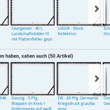
Saargebiet - 40 C.
UdSSR - Block-
Sch
Landschaftsbilder III
Kollektion
St
mit Plattenfehler gepr.
en haben, sahen auch (50 Artikel)
1946
Danzig - 5 Pfg.
DR - 60 Pfg. Germania
Öst
Wappen im Kreis I
Kriegsdruck graulila
Ge
Rollenmarke auf weiß
gepr.