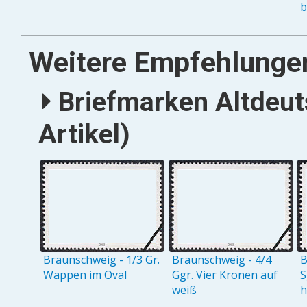
b
Weitere Empfehlunge
Briefmarken Altdeut
Artikel)
Braunschweig - 1/3 Gr.
Braunschweig - 4/4
B
Wappen im Oval
Ggr. Vier Kronen auf
S
weiß
h