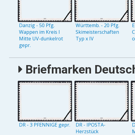
Danzig - 50 Pfg.
Württemb. - 20 Pfg.
E
Wappen im Kreis I
Skimeisterschaften
C
Mitte UV-dunkelrot
Typ x IV
gepr.
Briefmarken Deutsch
DR - 3 PFENNIGE gepr.
DR - IPOSTA-
D
Herzstück
M