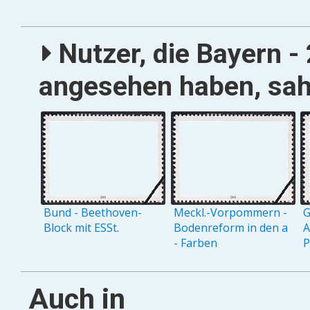
Nutzer, die Bayern - 
angesehen haben, sah
Bund - Beethoven-
Meckl.-Vorpommern -
G
Block mit ESSt.
Bodenreform in den a
A
- Farben
P
Auch in