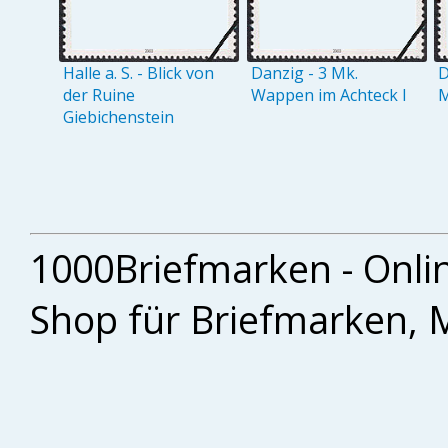
Halle a. S. - Blick von
Danzig - 3 Mk.
D
der Ruine
Wappen im Achteck I
M
Giebichenstein
1000Briefmarken - Onli
Shop für Briefmarken, 