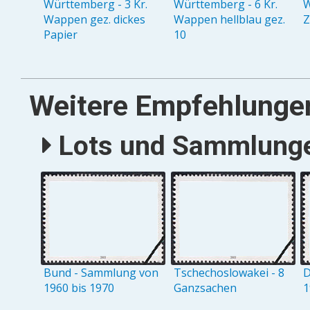
Württemberg - 3 Kr.
Württemberg - 6 Kr.
W
Wappen gez. dickes
Wappen hellblau gez.
Z
Papier
10
Weitere Empfehlunge
Lots und Sammlungen
Bund - Sammlung von
Tschechoslowakei - 8
D
1960 bis 1970
Ganzsachen
1