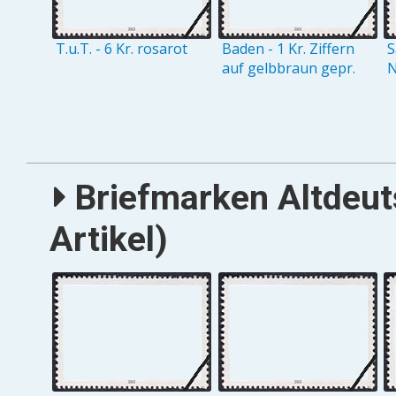
T.u.T. - 6 Kr. rosarot
Baden - 1 Kr. Ziffern
S
auf gelbbraun gepr.
N
Briefmarken Altdeut
Artikel)