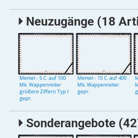
Neuzugänge (18 Arti
Memel - 5 C. auf 100
Memel - 15 C. auf 400
M
Mk. Wappenreiter
Mk. Wappenreiter
M
größere Ziffern Typ I
gepr.
g
gepr.
Sonderangebote (427