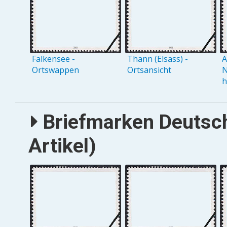
Falkensee -
Thann (Elsass) -
A
Ortswappen
Ortsansicht
N
h
Briefmarken Deutsch
Artikel)