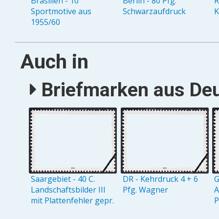
Brasilien - 10
Berlin - 80 Pfg.
R
Sportmotive aus
Schwarzaufdruck
K
1955/60
Auch in
Briefmarken aus Deu
Saargebiet - 40 C.
DR - Kehrdruck 4 + 6
G
Landschaftsbilder III
Pfg. Wagner
A
mit Plattenfehler gepr.
P