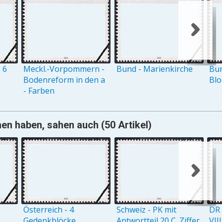
 6
Meckl.-Vorpommern -
Bund - Marienkirche
Bun
Bodenreform in den a
Blo
- Farben
n haben, sahen auch (50 Artikel)
Österreich - 4
Schweiz - PK mit
DR 
Gedenkblöcke
Antwortteil 20 C. Ziffer
VII