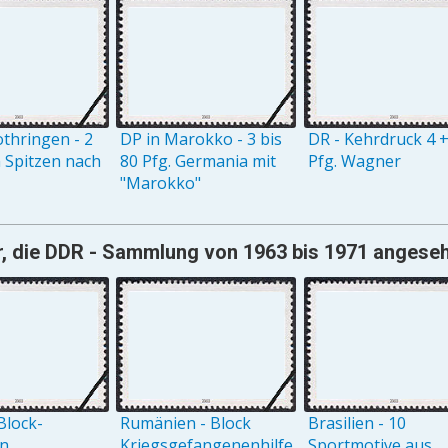
othringen - 2
DP in Marokko - 3 bis
DR - Kehrdruck 4 +
n Spitzen nach
80 Pfg. Germania mit
Pfg. Wagner
"Marokko"
, die DDR - Sammlung von 1963 bis 1971 angesehe
Block-
Rumänien - Block
Brasilien - 10
on
Kriegsgefangenenhilfe
Sportmotive aus