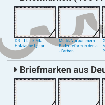
DR - 1 bis 5 Mk.
Meckl.-Vorpommern -
G
Holztaube I gepr.
Bodenreform in den a
A
- Farben
P
Briefmarken aus Deu