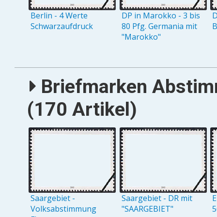
Berlin - 4 Werte
DP in Marokko - 3 bis
D
Schwarzaufdruck
80 Pfg. Germania mit
B
"Marokko"
Briefmarken Abstim
(170 Artikel)
Saargebiet -
Saargebiet - DR mit
E
Volksabstimmung
"SAARGEBIET"
5