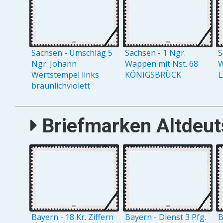
Sachsen - Umschlag 5
Sachsen - 1 Ngr.
S
Ngr. Johann
Wappen mit Nst. 68
W
Wertstempel links
KÖNIGSBRÜCK
L
bräunlichviolett
Briefmarken Altdeuts
Bayern - 18 Kr. Ziffern
Bayern - Dienst 3 Pfg.
B