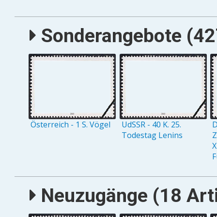
Sonderangebote (427
Österreich - 1 S. Vögel
UdSSR - 40 K. 25.
D
Todestag Lenins
Z
X
F
Neuzugänge (18 Arti