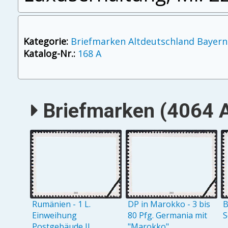
Kategorie:
Briefmarken Altdeutschland Bayern
Katalog-Nr.:
168 A
Briefmarken (4064 A
Rumänien - 1 L.
DP in Marokko - 3 bis
B
Einweihung
80 Pfg. Germania mit
S
Postgebäude II
"Marokko"