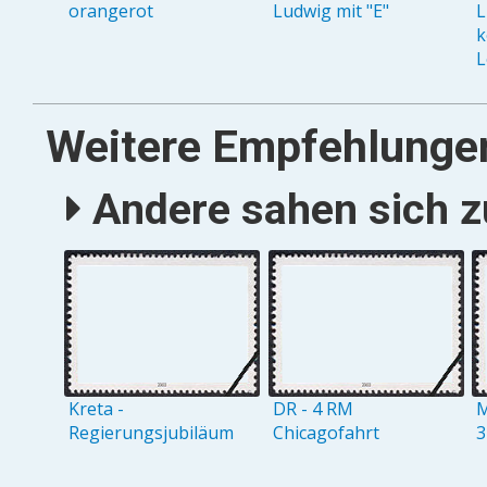
orangerot
Ludwig mit "E"
L
k
L
Weitere Empfehlunge
Andere sahen sich zu
Kreta -
DR - 4 RM
M
Regierungsjubiläum
Chicagofahrt
3