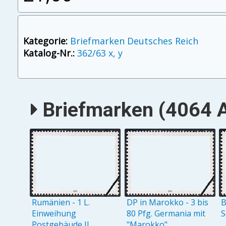
Kategorie:
Briefmarken Deutsches Reich
Katalog-Nr.:
362/63 x, y
Briefmarken (4064 A
Rumänien - 1 L.
DP in Marokko - 3 bis
B
Einweihung
80 Pfg. Germania mit
S
Postgebäude II
"Marokko"