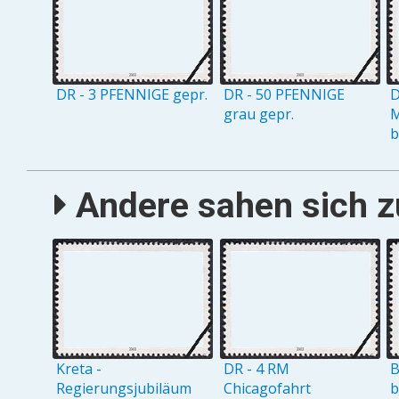
DR - 3 PFENNIGE gepr.
DR - 50 PFENNIGE
D
grau gepr.
M
b
Andere sahen sich zu
Kreta -
DR - 4 RM
B
Regierungsjubiläum
Chicagofahrt
b