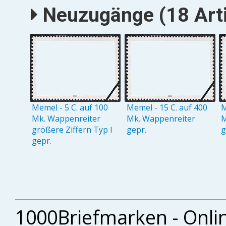
Neuzugänge (18 Arti
Memel - 5 C. auf 100
Memel - 15 C. auf 400
M
Mk. Wappenreiter
Mk. Wappenreiter
M
größere Ziffern Typ I
gepr.
g
gepr.
1000Briefmarken - Onli