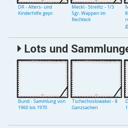
DR - Alters- und
Meckl.- Strelitz - 1/3
M
Kinderhilfe gepr.
Sgr. Wappen im
8
Rechteck
r
g
Lots und Sammlungen
Bund - Sammlung von
Tschechoslowakei - 8
D
1960 bis 1970
Ganzsachen
1