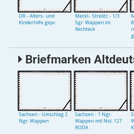
DR - Alters- und
Meckl.- Strelitz - 1/3
M
Kinderhilfe gepr.
Sgr. Wappen im
8
Rechteck
r
g
Briefmarken Altdeuts
Sachsen - Umschlag 2
Sachsen - 1 Ngr.
S
Ngr. Wappen
Wappen mit Nst. 127
W
RODA