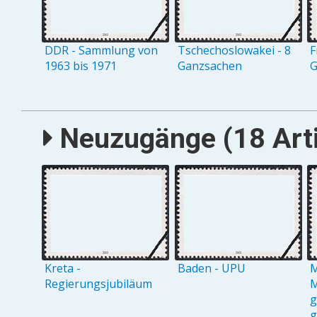
DDR - Sammlung von
Tschechoslowakei - 8
F
1963 bis 1971
Ganzsachen
G
Neuzugänge (18 Arti
Kreta -
Baden - UPU
M
Regierungsjubiläum
M
g
g