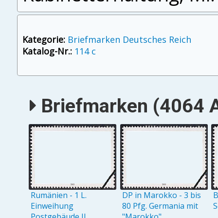
Kategorie:
Briefmarken Deutsches Reich
Katalog-Nr.:
114 c
Briefmarken (4064 A
Rumänien - 1 L.
DP in Marokko - 3 bis
B
Einweihung
80 Pfg. Germania mit
S
Postgebäude II
"Marokko"