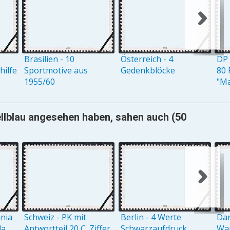
Brasilien - 10
Österreich - 4
DP 
ilfe
Sportmotive aus
Gedenkblöcke
80 
1955/60
"M
llblau angesehen haben, sahen auch (50
ania
Schweiz - PK mit
Berlin - 4 Werte
Dan
la
Antwortteil 20 C. Ziffer
Schwarzaufdruck
Wap