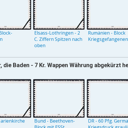
Block-
Elsass-Lothringen - 2
Rumänien - Block
on
C. Ziffern Spitzen nach
Kriegsgefangenenh
oben
, die Baden - 7 Kr. Wappen Währung abgekürzt he
arienkirche
Bund - Beethoven-
DR - 60 Pfg. Germ
Block mit ESSt.
Kriegsdruck grauli