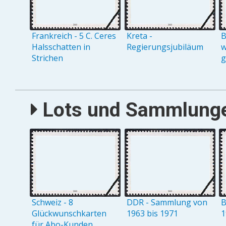
Frankreich - 5 C. Ceres
Kreta -
B
Halsschatten in
Regierungsjubiläum
w
Strichen
g
Lots und Sammlungen
Schweiz - 8
DDR - Sammlung von
B
Glückwunschkarten
1963 bis 1971
1
für Abo-Kunden