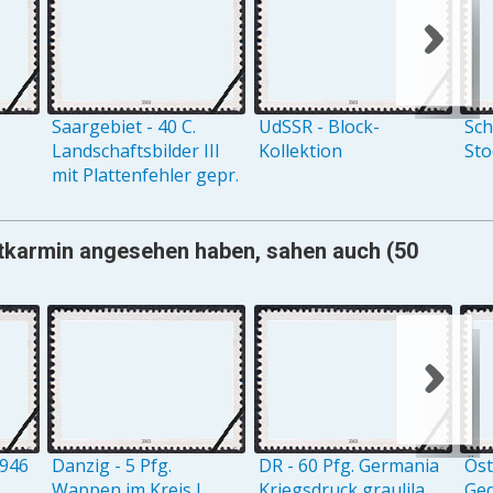
Saargebiet - 40 C.
UdSSR - Block-
Sch
Landschaftsbilder III
Kollektion
St
mit Plattenfehler gepr.
rotkarmin angesehen haben, sahen auch (50
1946
Danzig - 5 Pfg.
DR - 60 Pfg. Germania
Öst
Wappen im Kreis I
Kriegsdruck graulila
Ge