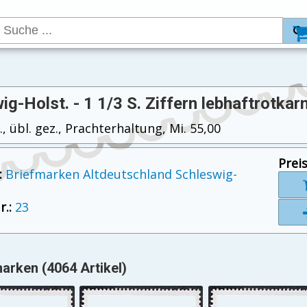
ig-Holst. - 1 1/3 S. Ziffern lebhaftrotkar
., übl. gez., Prachterhaltung, Mi. 55,00
Preis
:
Briefmarken Altdeutschland Schleswig-
.:
23
arken (4064 Artikel)