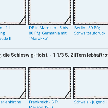
 - 1 L.
DP in Marokko - 3 bis
Berlin - 80 Pfg.
ung
80 Pfg. Germania mit
Schwarzaufdruck
ude II
"Marokko"
, die Schleswig-Holst. - 1 1/3 S. Ziffern lebhaft
arienkirche
Frankreich - 5 Fr.
Schweiz - Jugend 
Merson 1900