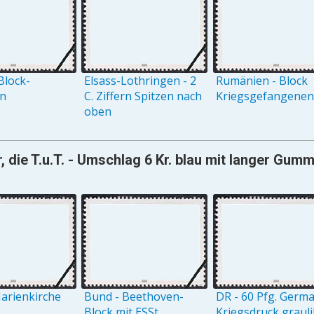
Block-
Elsass-Lothringen - 2
Rumänien - Block
on
C. Ziffern Spitzen nach
Kriegsgefangenenh
oben
, die T.u.T. - Umschlag 6 Kr. blau mit langer Gu
arienkirche
Bund - Beethoven-
DR - 60 Pfg. Germ
Block mit ESSt.
Kriegsdruck grauli