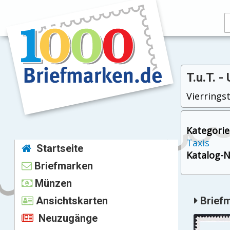
T.u.T. 
Vierrings
Kategorie
Taxis
Startseite
Katalog-Nr
Briefmarken
Münzen
Ansichtskarten
Briefm
Neuzugänge