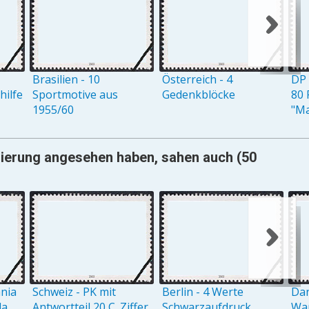
Brasilien - 10
Österreich - 4
DP 
ilfe
Sportmotive aus
Gedenkblöcke
80 
1955/60
"M
mmierung angesehen haben, sahen auch (50
ania
Schweiz - PK mit
Berlin - 4 Werte
Dan
la
Antwortteil 20 C. Ziffer
Schwarzaufdruck
Wap