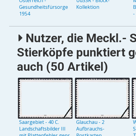
Österreich -
UdSSR - Block-
M
Gesundheitsfürsorge
Kollektion
B
1954
-
Nutzer, die Meckl.- S
Stierköpfe punktiert 
auch (50 Artikel)
Saargebiet - 40 C.
Glauchau - 2
W
Landschaftsbilder III
Aufbrauchs-
S
mit Plattenfehler gepr.
Postkarten
T