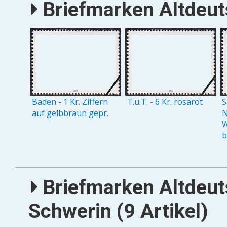
Briefmarken Altdeuts
Baden - 1 Kr. Ziffern
T.u.T. - 6 Kr. rosarot
S
auf gelbbraun gepr.
N
W
b
Briefmarken Altdeut
Schwerin (9 Artikel)