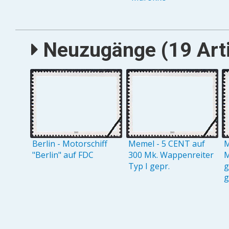
Neuzugänge (19 Arti
Berlin - Motorschiff
Memel - 5 CENT auf
M
"Berlin" auf FDC
300 Mk. Wappenreiter
M
Typ I gepr.
g
g