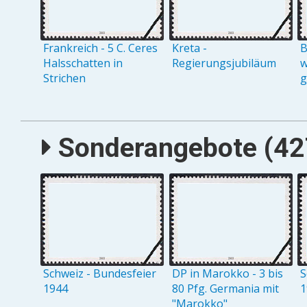
Frankreich - 5 C. Ceres
Kreta -
B
Halsschatten in
Regierungsjubiläum
w
Strichen
g
Sonderangebote (427
Schweiz - Bundesfeier
DP in Marokko - 3 bis
S
1944
80 Pfg. Germania mit
1
"Marokko"