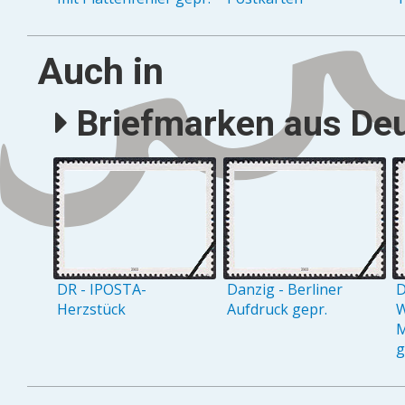
Auch in
Briefmarken aus Deu
DR - IPOSTA-
Danzig - Berliner
D
Herzstück
Aufdruck gepr.
W
M
g