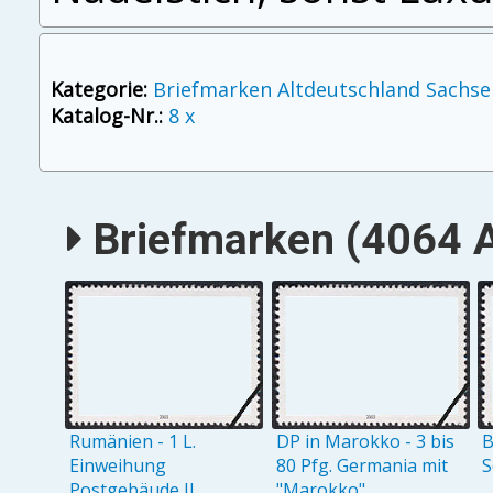
Kategorie:
Briefmarken Altdeutschland Sachse
Katalog-Nr.:
8 x
Briefmarken (4064 A
Rumänien - 1 L.
DP in Marokko - 3 bis
B
Einweihung
80 Pfg. Germania mit
S
Postgebäude II
"Marokko"