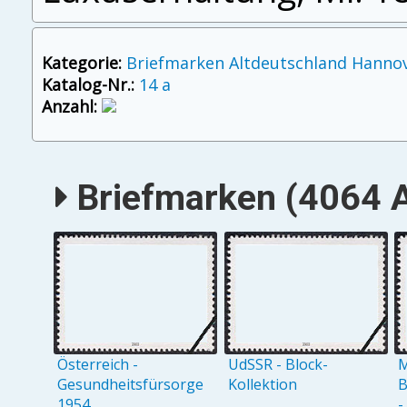
Kategorie:
Briefmarken Altdeutschland Hanno
Katalog-Nr.:
14 a
Anzahl:
Briefmarken (4064 A
Österreich -
UdSSR - Block-
M
Gesundheitsfürsorge
Kollektion
B
1954
-