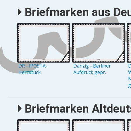
Briefmarken aus Deu
DR - IPOSTA-
Danzig - Berliner
D
Herzstück
Aufdruck gepr.
W
M
g
Briefmarken Altdeuts