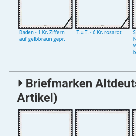
Baden - 1 Kr. Ziffern
T.u.T. - 6 Kr. rosarot
S
auf gelbbraun gepr.
N
W
b
Briefmarken Altdeut
Artikel)