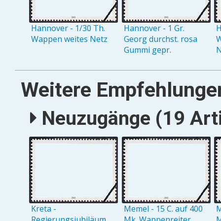
Hannover - 1/30 Th.
Hannover - 1 Gr.
H
Wappen weites Netz
Georg durchst. rosa
W
Gummi gepr.
N
Weitere Empfehlunge
Neuzugänge (19 Arti
Kreta -
Memel - 15 C. auf 400
M
Regierungsjubiläum
Mk. Wappenreiter
M