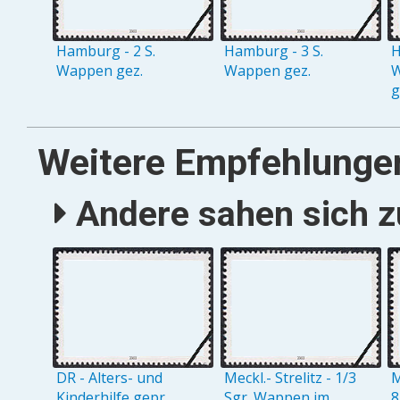
Hamburg - 2 S.
Hamburg - 3 S.
H
Wappen gez.
Wappen gez.
W
g
Weitere Empfehlunge
Andere sahen sich zu
DR - Alters- und
Meckl.- Strelitz - 1/3
M
Kinderhilfe gepr.
Sgr. Wappen im
8