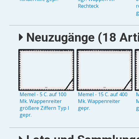
Rechteck
r
g
Neuzugänge (18 Arti
Memel - 5 C. auf 100
Memel - 15 C. auf 400
M
Mk. Wappenreiter
Mk. Wappenreiter
M
größere Ziffern Typ I
gepr.
g
gepr.