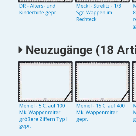
DR - Alters- und
Meckl.- Strelitz - 1/3
M
Kinderhilfe gepr.
Sgr. Wappen im
8
Rechteck
r
g
Neuzugänge (18 Arti
Memel - 5 C. auf 100
Memel - 15 C. auf 400
M
Mk. Wappenreiter
Mk. Wappenreiter
M
größere Ziffern Typ I
gepr.
g
gepr.