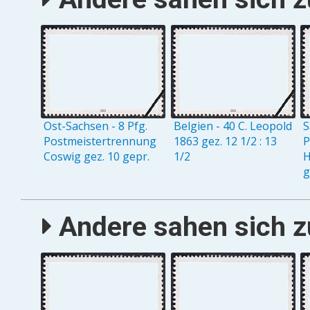
Ost-Sachsen - 8 Pfg.
Belgien - 40 C. Leopold
S
Postmeistertrennung
1863 gez. 12 1/2 : 13
P
Coswig gez. 10 gepr.
1/2
H
g
Andere sahen sich zu