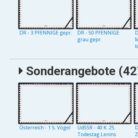
DR - 3 PFENNIGE gepr.
DR - 50 PFENNIGE
D
grau gepr.
M
b
Sonderangebote (427
Österreich - 1 S. Vögel
UdSSR - 40 K. 25.
D
Todestag Lenins
Z