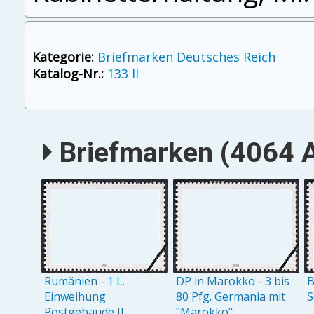
Kategorie:
Briefmarken Deutsches Reich
Katalog-Nr.:
133 II
Briefmarken (4064 A
Rumänien - 1 L.
DP in Marokko - 3 bis
B
Einweihung
80 Pfg. Germania mit
S
Postgebäude II
"Marokko"