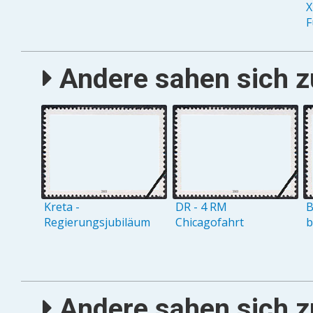
X
F
Andere sahen sich zu
Kreta -
DR - 4 RM
B
Regierungsjubiläum
Chicagofahrt
b
Andere sahen sich zu