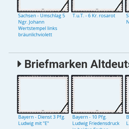
Sachsen - Umschlag 5
T.u.T. - 6 Kr. rosarot
S
Ngr. Johann
N
Wertstempel links
bräunlichviolett
Briefmarken Altdeuts
Bayern - Dienst 3 Pfg.
Bayern - 10 Pfg.
B
Ludwig mit "E"
Ludwig Friedensdruck
L