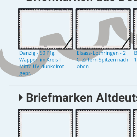
Danzig - 50 Pfg.
Elsass-Lothringen - 2
B
Wappen im Kreis I
C. Ziffern Spitzen nach
1
Mitte UV-dunkelrot
oben
gepr.
Briefmarken Altdeuts