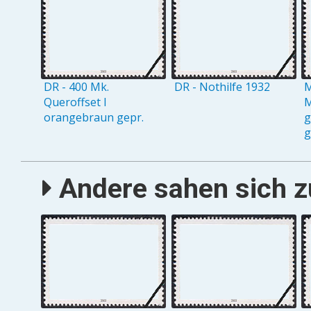
DR - 400 Mk.
DR - Nothilfe 1932
M
Queroffset I
M
orangebraun gepr.
g
g
Andere sahen sich zu