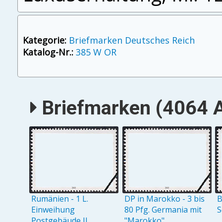
Kategorie:
Briefmarken Deutsches Reich
Katalog-Nr.:
385 W OR
Briefmarken (4064 A
Rumänien - 1 L.
DP in Marokko - 3 bis
B
Einweihung
80 Pfg. Germania mit
S
Postgebäude II
"Marokko"