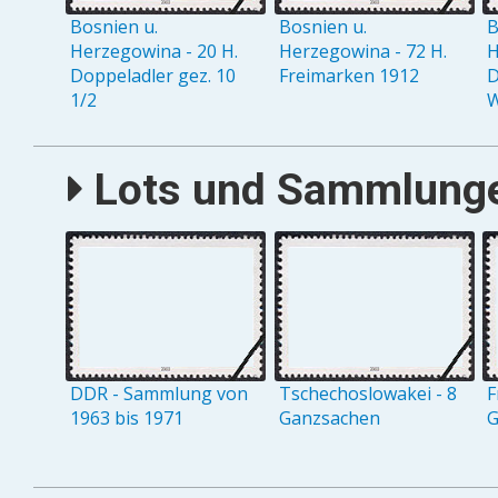
Bosnien u.
Bosnien u.
B
Herzegowina - 20 H.
Herzegowina - 72 H.
H
Doppeladler gez. 10
Freimarken 1912
D
1/2
Lots und Sammlungen
DDR - Sammlung von
Tschechoslowakei - 8
F
1963 bis 1971
Ganzsachen
G