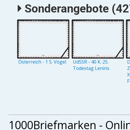
Sonderangebote (427
Österreich - 1 S. Vögel
UdSSR - 40 K. 25.
D
Todestag Lenins
Z
X
F
1000Briefmarken - Onli