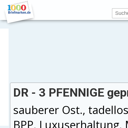
DR - 3 PFENNIGE gepr
sauberer Ost., tadello
BPP, Luxuserhaltung, 