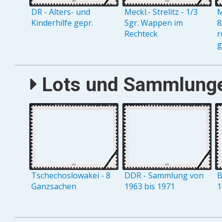
DR - Alters- und
Meckl.- Strelitz - 1/3
M
Kinderhilfe gepr.
Sgr. Wappen im
8
Rechteck
r
g
Lots und Sammlungen
Tschechoslowakei - 8
DDR - Sammlung von
B
Ganzsachen
1963 bis 1971
1