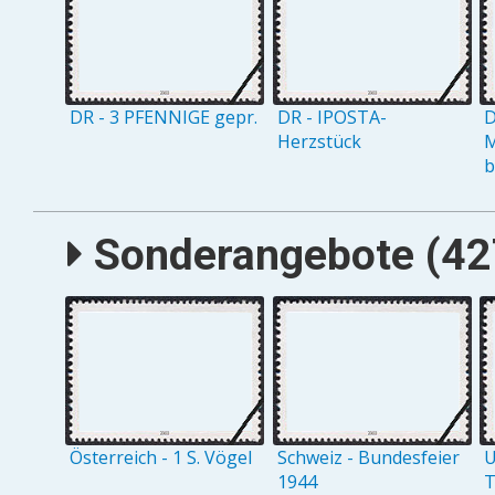
DR - 3 PFENNIGE gepr.
DR - IPOSTA-
D
Herzstück
M
b
Sonderangebote (427
Österreich - 1 S. Vögel
Schweiz - Bundesfeier
U
1944
T