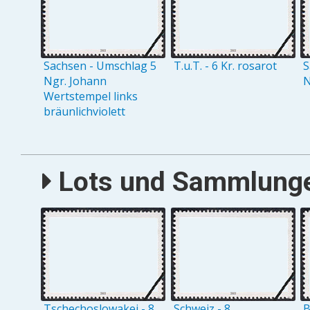
Sachsen - Umschlag 5
T.u.T. - 6 Kr. rosarot
S
Ngr. Johann
N
Wertstempel links
bräunlichviolett
Lots und Sammlungen
Tschechoslowakei - 8
Schweiz - 8
B