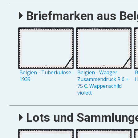
Briefmarken aus Belg
Belgien - Tuberkulose
Belgien - Waager.
B
1939
Zusammendruck R 6 +
I
75 C. Wappenschild
violett
Lots und Sammlungen