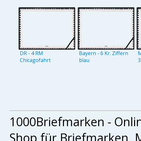
DR - 4 RM
Bayern - 6 Kr. Ziffern
M
Chicagofahrt
blau
3
1000Briefmarken - Onli
Shop für Briefmarken, 