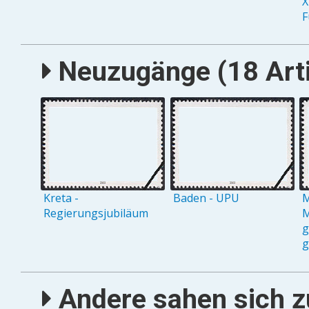
X
F
Neuzugänge (18 Arti
Kreta -
Baden - UPU
M
Regierungsjubiläum
M
g
g
Andere sahen sich zu