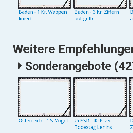
Baden - 1 Kr. Wappen
Baden - 3 Kr. Ziffern
B
liniert
auf gelb
a
Weitere Empfehlunge
Sonderangebote (427
Österreich - 1 S. Vögel
UdSSR - 40 K. 25.
D
Todestag Lenins
Z