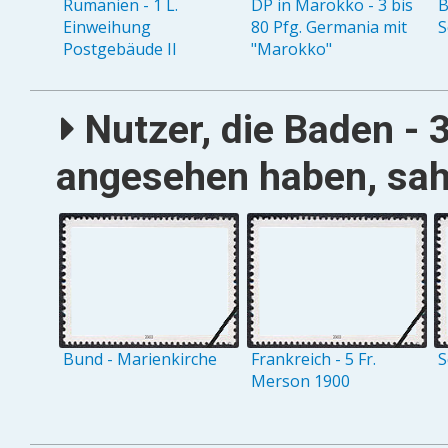
Rumänien - 1 L.
DP in Marokko - 3 bis
B
Einweihung
80 Pfg. Germania mit
S
Postgebäude II
"Marokko"
Nutzer, die Baden - 3
angesehen haben, sah
Bund - Marienkirche
Frankreich - 5 Fr.
S
Merson 1900