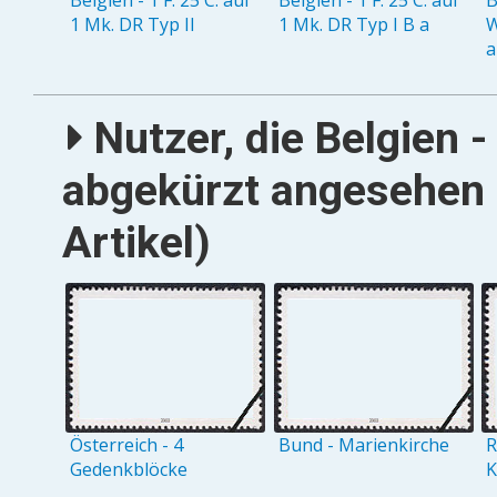
1 Mk. DR Typ II
1 Mk. DR Typ I B a
W
a
Nutzer, die Belgien 
abgekürzt angesehen 
Artikel)
Österreich - 4
Bund - Marienkirche
R
Gedenkblöcke
K