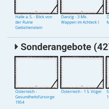
Halle a. S. - Blick von
Danzig - 3 Mk.
D
der Ruine
Wappen im Achteck I
M
Giebichenstein
Sonderangebote (427
Österreich -
Österreich - 1 S. Vögel
S
Gesundheitsfürsorge
1
1954