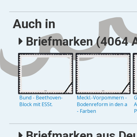
Auch in
Briefmarken (4064 A
Bund - Beethoven-
Meckl.-Vorpommern -
G
Block mit ESSt.
Bodenreform in den a
A
- Farben
P
Briefmarken aus Deu