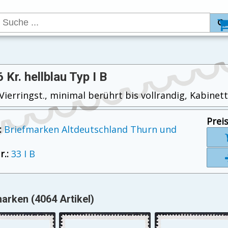
 6 Kr. hellblau Typ I B
 Vierringst., minimal berührt bis vollrandig, Kabinet
Preis
:
Briefmarken Altdeutschland Thurn und
.:
33 I B
arken (4064 Artikel)