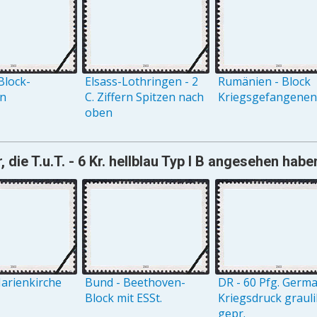
Block-
Elsass-Lothringen - 2
Rumänien - Block
on
C. Ziffern Spitzen nach
Kriegsgefangenenh
oben
 die T.u.T. - 6 Kr. hellblau Typ I B angesehen habe
arienkirche
Bund - Beethoven-
DR - 60 Pfg. Germ
Block mit ESSt.
Kriegsdruck grauli
gepr.