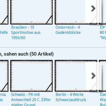
Brasilien - 10
Österreich - 4
DP 
ilfe
Sportmotive aus
Gedenkblöcke
80 
1955/60
"M
n, sahen auch (50 Artikel)
ania
Schweiz - PK mit
Berlin - 4 Werte
Dan
la
Antwortteil 20 C. Ziffer
Schwarzaufdruck
Wap
glatter Grund
Rol