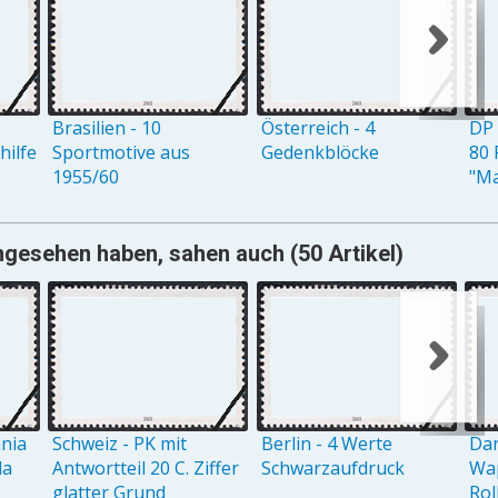
Brasilien - 10
Österreich - 4
DP 
ilfe
Sportmotive aus
Gedenkblöcke
80 
1955/60
"M
angesehen haben, sahen auch (50 Artikel)
ania
Schweiz - PK mit
Berlin - 4 Werte
Dan
la
Antwortteil 20 C. Ziffer
Schwarzaufdruck
Wap
glatter Grund
Rol