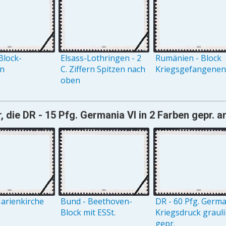
Block-
Elsass-Lothringen - 2
Rumänien - Block
on
C. Ziffern Spitzen nach
Kriegsgefangenenh
oben
, die DR - 15 Pfg. Germania VI in 2 Farben gepr. 
arienkirche
Bund - Beethoven-
DR - 60 Pfg. Germ
Block mit ESSt.
Kriegsdruck grauli
gepr.