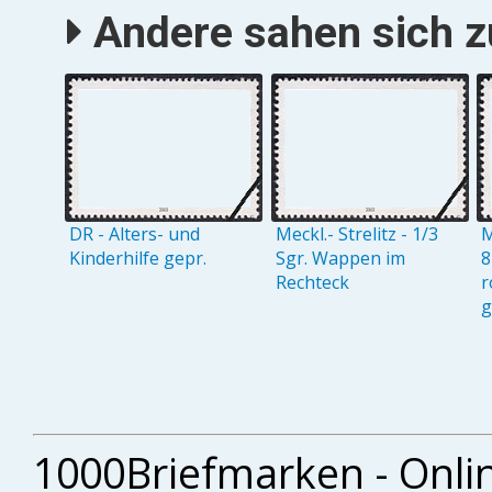
Andere sahen sich zu
DR - Alters- und
Meckl.- Strelitz - 1/3
M
Kinderhilfe gepr.
Sgr. Wappen im
8
Rechteck
r
g
1000Briefmarken - Onli