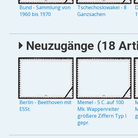
Bund - Sammlung von
Tschechoslowakei - 8
D
1960 bis 1970
Ganzsachen
1
Neuzugänge (18 Arti
Berlin - Beethoven mit
Memel - 5 C. auf 100
M
ESSt.
Mk. Wappenreiter
M
größere Ziffern Typ I
g
gepr.