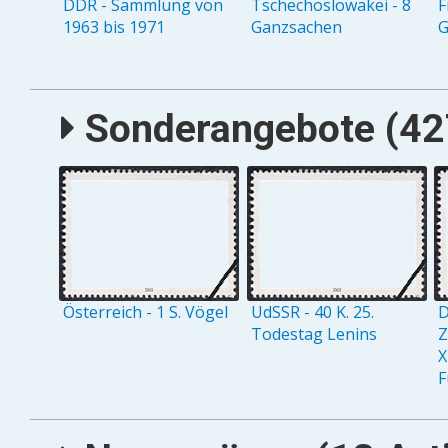
DDR - Sammlung von
Tschechoslowakei - 8
F
1963 bis 1971
Ganzsachen
G
Sonderangebote (427
Österreich - 1 S. Vögel
UdSSR - 40 K. 25.
D
Todestag Lenins
Z
X
F