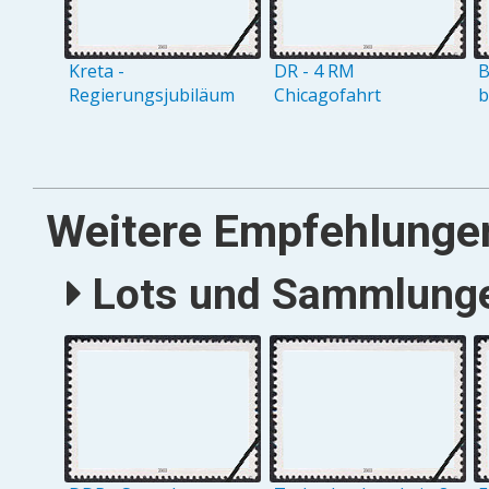
Kreta -
DR - 4 RM
B
Regierungsjubiläum
Chicagofahrt
b
Weitere Empfehlunge
Lots und Sammlungen