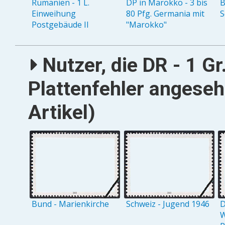
Rumänien - 1 L.
DP in Marokko - 3 bis
B
Einweihung
80 Pfg. Germania mit
S
Postgebäude II
"Marokko"
Nutzer, die DR - 1 Gr
Plattenfehler angese
Artikel)
Bund - Marienkirche
Schweiz - Jugend 1946
D
W