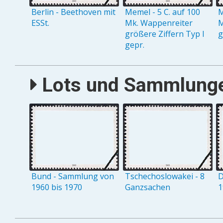
Berlin - Beethoven mit
Memel - 5 C. auf 100
M
ESSt.
Mk. Wappenreiter
M
größere Ziffern Typ I
g
gepr.
Lots und Sammlungen
Bund - Sammlung von
Tschechoslowakei - 8
D
1960 bis 1970
Ganzsachen
1