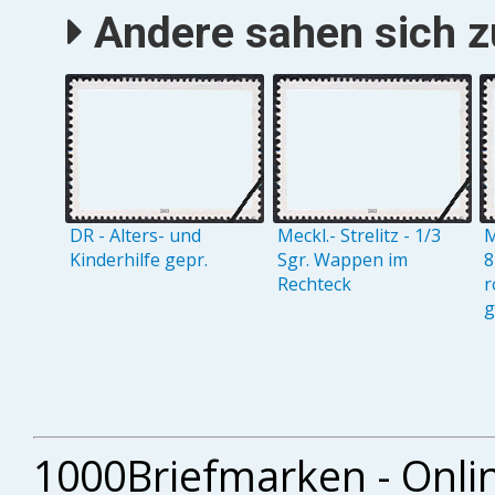
Andere sahen sich zu
DR - Alters- und
Meckl.- Strelitz - 1/3
M
Kinderhilfe gepr.
Sgr. Wappen im
8
Rechteck
r
g
1000Briefmarken - Onli