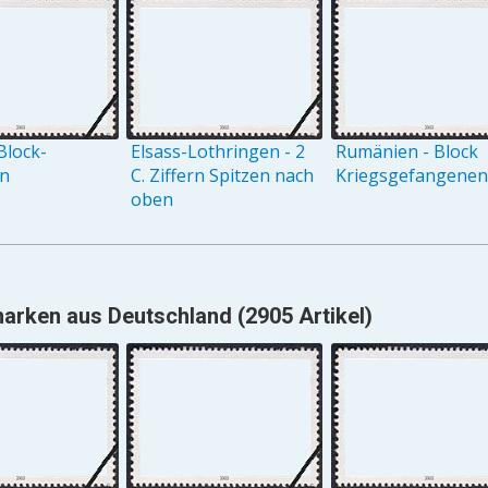
Block-
Elsass-Lothringen - 2
Rumänien - Block
on
C. Ziffern Spitzen nach
Kriegsgefangenenh
oben
arken aus Deutschland (2905 Artikel)