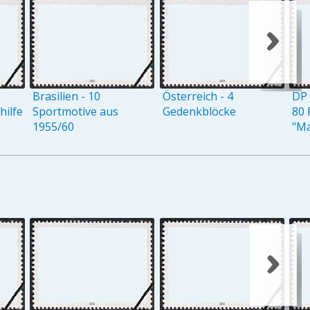
Brasilien - 10
Österreich - 4
DP 
ilfe
Sportmotive aus
Gedenkblöcke
80 
1955/60
"M