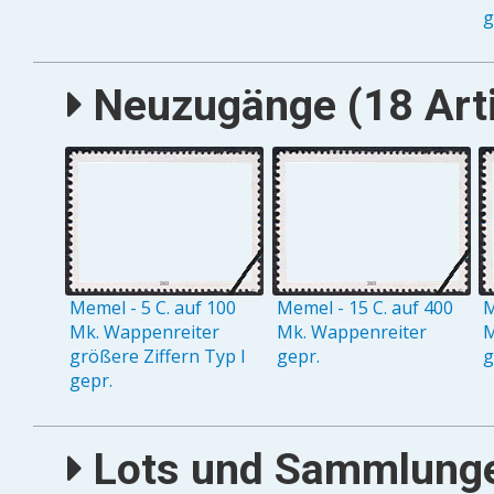
g
Neuzugänge (18 Arti
Memel - 5 C. auf 100
Memel - 15 C. auf 400
M
Mk. Wappenreiter
Mk. Wappenreiter
M
größere Ziffern Typ I
gepr.
g
gepr.
Lots und Sammlungen