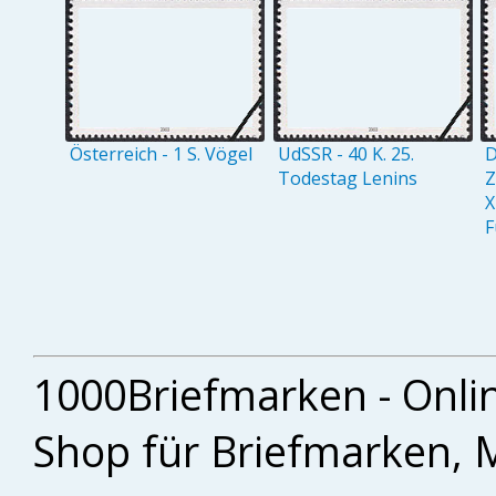
Österreich - 1 S. Vögel
UdSSR - 40 K. 25.
D
Todestag Lenins
Z
X
F
1000Briefmarken - Onli
Shop für Briefmarken, 