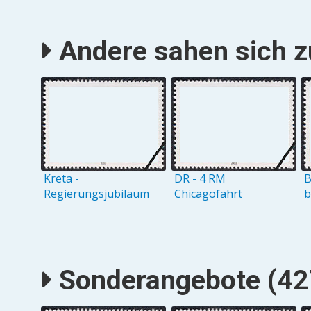
Andere sahen sich zu
Kreta -
DR - 4 RM
B
Regierungsjubiläum
Chicagofahrt
b
Sonderangebote (427