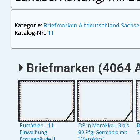
Kategorie:
Briefmarken Altdeutschland Sachse
Katalog-Nr.:
11
Briefmarken (4064 A
Rumänien - 1 L.
DP in Marokko - 3 bis
B
Einweihung
80 Pfg. Germania mit
S
Postgebäude II
"Marokko"