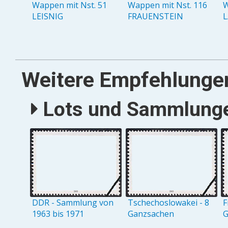
Wappen mit Nst. 51
Wappen mit Nst. 116
W
LEISNIG
FRAUENSTEIN
L
Weitere Empfehlunge
Lots und Sammlungen
DDR - Sammlung von
Tschechoslowakei - 8
F
1963 bis 1971
Ganzsachen
G