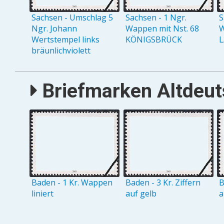
Sachsen - Umschlag 5
Sachsen - 1 Ngr.
S
Ngr. Johann
Wappen mit Nst. 68
W
Wertstempel links
KÖNIGSBRÜCK
L
bräunlichviolett
Briefmarken Altdeut
Baden - 1 Kr. Wappen
Baden - 3 Kr. Ziffern
B
liniert
auf gelb
a