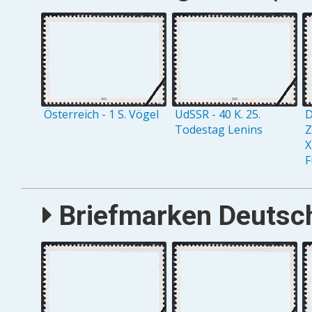
Österreich - 1 S. Vögel
UdSSR - 40 K. 25.
D
Todestag Lenins
Z
X
F
Briefmarken Deutsch