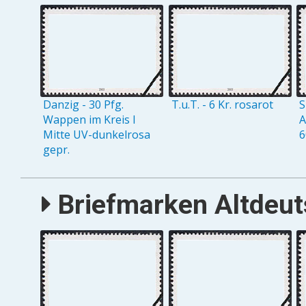
Danzig - 30 Pfg.
T.u.T. - 6 Kr. rosarot
S
Wappen im Kreis I
A
Mitte UV-dunkelrosa
6
gepr.
Briefmarken Altdeuts