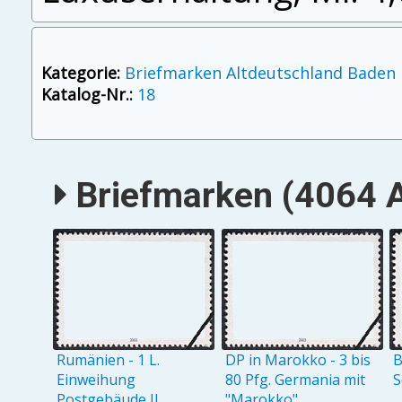
Kategorie:
Briefmarken Altdeutschland Baden
Katalog-Nr.:
18
Briefmarken (4064 A
Rumänien - 1 L.
DP in Marokko - 3 bis
B
Einweihung
80 Pfg. Germania mit
S
Postgebäude II
"Marokko"