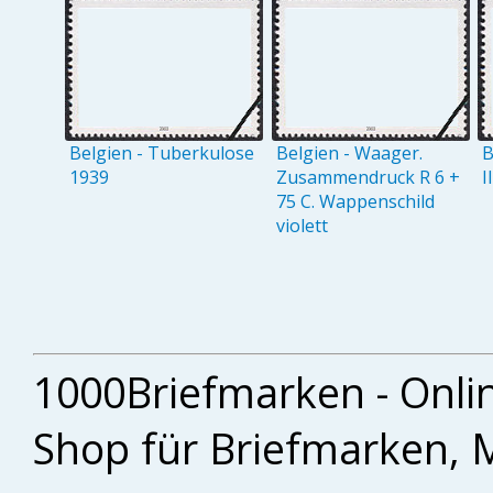
Belgien - Tuberkulose
Belgien - Waager.
B
1939
Zusammendruck R 6 +
I
75 C. Wappenschild
violett
1000Briefmarken - Onli
Shop für Briefmarken, 