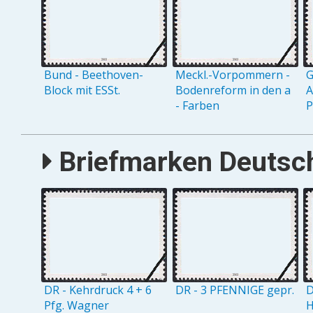
Bund - Beethoven-
Meckl.-Vorpommern -
G
Block mit ESSt.
Bodenreform in den a
A
- Farben
P
Briefmarken Deutsch
DR - Kehrdruck 4 + 6
DR - 3 PFENNIGE gepr.
D
Pfg. Wagner
H