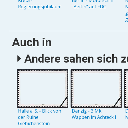
Kreta -
Berlin - Motorschiff
M
Regierungsjubiläum
"Berlin" auf FDC
M
g
g
Auch in
Andere sahen sich zu
Halle a. S. - Blick von
Danzig - 3 Mk.
D
der Ruine
Wappen im Achteck I
M
Giebichenstein