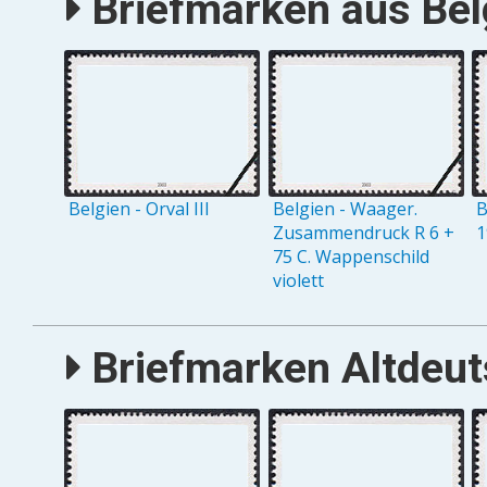
Briefmarken aus Belg
Belgien - Orval III
Belgien - Waager.
B
Zusammendruck R 6 +
1
75 C. Wappenschild
violett
Briefmarken Altdeuts