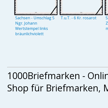
Sachsen - Umschlag 5
T.u.T. - 6 Kr. rosarot
S
Ngr. Johann
Z
Wertstempel links
m
bräunlichviolett
1000Briefmarken - Onli
Shop für Briefmarken, 