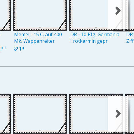
0
Memel - 15 C. auf 400
DR - 10 Pfg. Germania
DR 
Mk. Wappenreiter
I rotkarmin gepr.
Zif
p I
gepr.