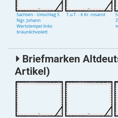
Sachsen - Umschlag 5
T.u.T. - 6 Kr. rosarot
S
Ngr. Johann
Z
Wertstempel links
m
bräunlichviolett
Briefmarken Altdeut
Artikel)