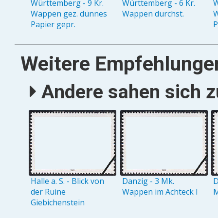
Württemberg - 9 Kr.
Württemberg - 6 Kr.
W
Wappen gez. dünnes
Wappen durchst.
W
Papier gepr.
P
Weitere Empfehlunge
Andere sahen sich zu
Halle a. S. - Blick von
Danzig - 3 Mk.
D
der Ruine
Wappen im Achteck I
M
Giebichenstein