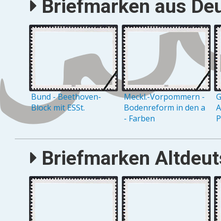
Briefmarken aus Deu
Bund - Beethoven-
Meckl.-Vorpommern -
G
Block mit ESSt.
Bodenreform in den a
A
- Farben
P
Briefmarken Altdeuts