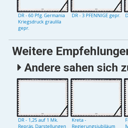
DR - 60 Pfg. Germania
DR - 3 PFENNIGE gepr.
D
Kriegsdruck graulila
gepr.
Weitere Empfehlunge
Andere sahen sich zu
DR - 1,25 auf 1 Mk.
Kreta -
F
Repräs. Darstellungen
Regierungsjubiläum
M