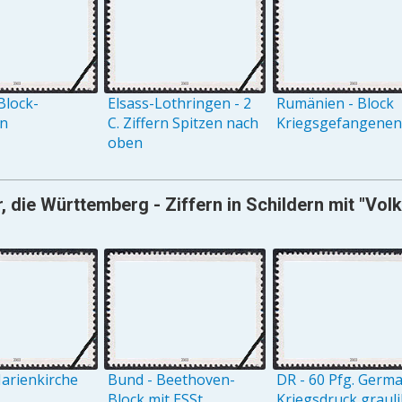
Block-
Elsass-Lothringen - 2
Rumänien - Block
on
C. Ziffern Spitzen nach
Kriegsgefangenenh
oben
, die Württemberg - Ziffern in Schildern mit "Vo
arienkirche
Bund - Beethoven-
DR - 60 Pfg. Germ
Block mit ESSt.
Kriegsdruck grauli