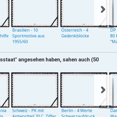
Brasilien - 10
Österreich - 4
DP 
ilfe
Sportmotive aus
Gedenkblöcke
80 
1955/60
"M
lksstaat" angesehen haben, sahen auch (50
ania
Schweiz - PK mit
Berlin - 4 Werte
Dan
la
Antwortteil 20 C. Ziffer
Schwarzaufdruck
Wap