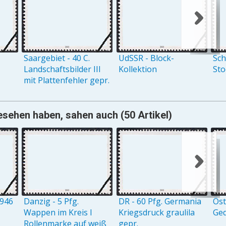
Saargebiet - 40 C.
UdSSR - Block-
Sch
Landschaftsbilder III
Kollektion
St
mit Plattenfehler gepr.
gesehen haben, sahen auch (50 Artikel)
1946
Danzig - 5 Pfg.
DR - 60 Pfg. Germania
Öst
Wappen im Kreis I
Kriegsdruck graulila
Ge
Rollenmarke auf weiß
gepr.