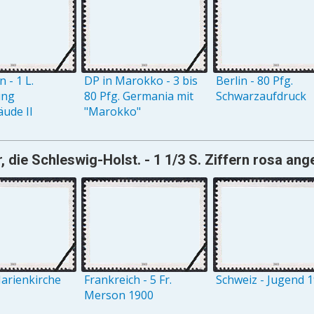
 - 1 L.
DP in Marokko - 3 bis
Berlin - 80 Pfg.
ung
80 Pfg. Germania mit
Schwarzaufdruck
ude II
"Marokko"
, die Schleswig-Holst. - 1 1/3 S. Ziffern rosa an
arienkirche
Frankreich - 5 Fr.
Schweiz - Jugend 
Merson 1900